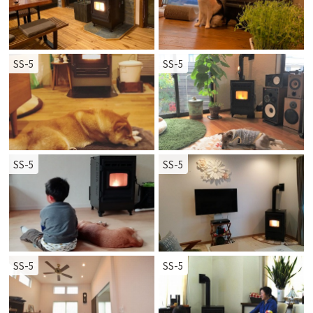
SS-5
SS-5
SS-5
SS-5
SS-5
SS-5