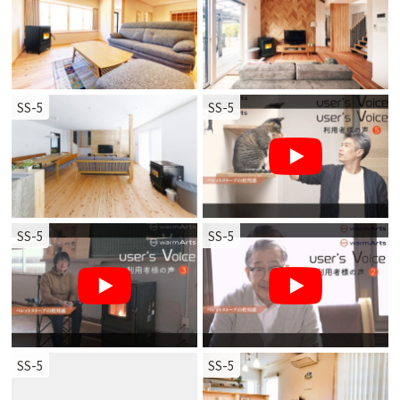
SS-5
SS-5
SS-5
SS-5
SS-5
SS-5